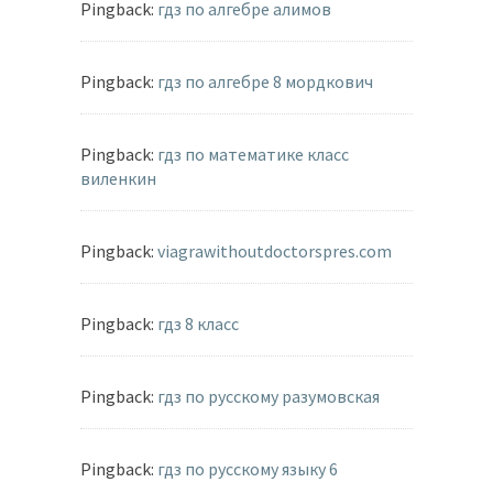
Pingback:
гдз по алгебре алимов
Pingback:
гдз по алгебре 8 мордкович
Pingback:
гдз по математике класс
виленкин
Pingback:
viagrawithoutdoctorspres.com
Pingback:
гдз 8 класс
Pingback:
гдз по русскому разумовская
Pingback:
гдз по русскому языку 6