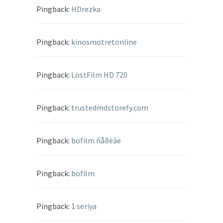
Pingback:
HDrezka
Pingback:
kinosmotretonline
Pingback:
LostFilm HD 720
Pingback:
trustedmdstorefy.com
Pingback:
bofilm ñåðèàë
Pingback:
bofilm
Pingback:
1 seriya