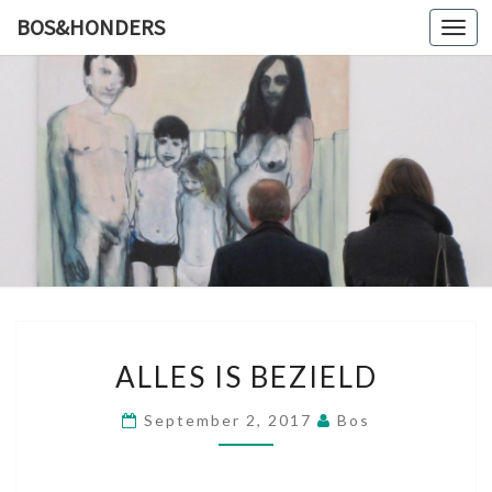
BOS&HONDERS
Toggl
navig
BOS&HO
Kunstlog
A
ALLES IS BEZIELD
L
L
September 2, 2017
Bos
E
S
I