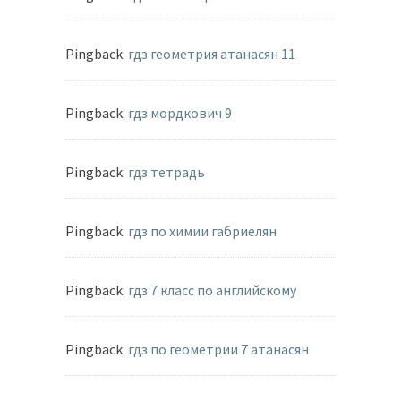
Pingback:
гдз геометрия атанасян 11
Pingback:
гдз мордкович 9
Pingback:
гдз тетрадь
Pingback:
гдз по химии габриелян
Pingback:
гдз 7 класс по английскому
Pingback:
гдз по геометрии 7 атанасян