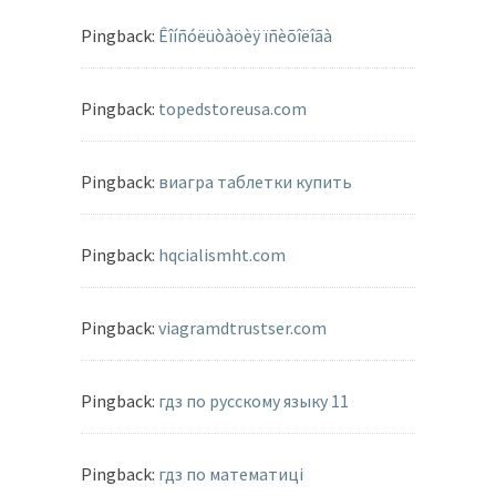
Pingback:
Êîíñóëüòàöèÿ ïñèõîëîãà
Pingback:
topedstoreusa.com
Pingback:
виагра таблетки купить
Pingback:
hqcialismht.com
Pingback:
viagramdtrustser.com
Pingback:
гдз по русскому языку 11
Pingback:
гдз по математиці