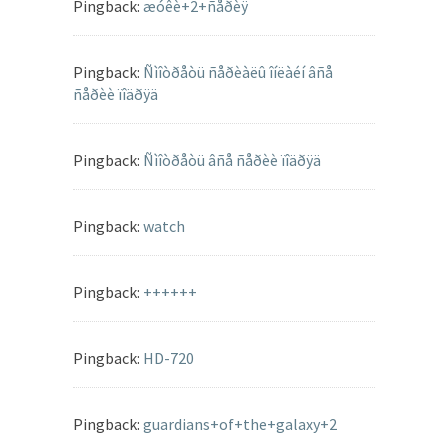
Pingback:
æóêè+2+ñåðèÿ
Pingback:
Ñìîòðåòü ñåðèàëû îíëàéí âñå
ñåðèè ïîäðÿä
Pingback:
Ñìîòðåòü âñå ñåðèè ïîäðÿä
Pingback:
watch
Pingback:
++++++
Pingback:
HD-720
Pingback:
guardians+of+the+galaxy+2