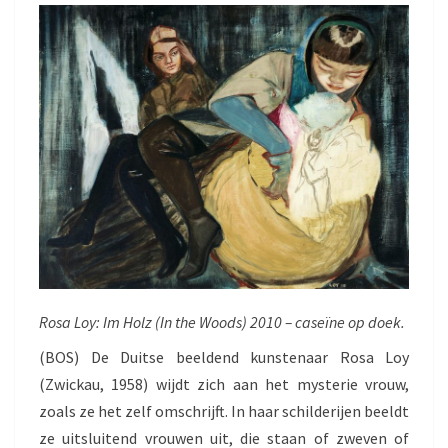
S
B
E
Z
I
E
L
D
Rosa Loy: Im Holz (In the Woods) 2010 – caseïne op doek.
(BOS) De Duitse beeldend kunstenaar Rosa Loy
(Zwickau, 1958) wijdt zich aan het mysterie vrouw,
zoals ze het zelf omschrijft. In haar schilderijen beeldt
ze uitsluitend vrouwen uit, die staan of zweven of