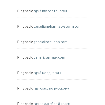
Pingback:
гдз 7 класс атанасян
Pingback:
canadianpharmacystorm.com
Pingback:
gencialiscoupon.com
Pingback:
genericvgrmax.com
Pingback:
гдз 8 мордкович
Pingback:
гдз класс по русскому
Pingback:
гдз по алгебре 8 класс