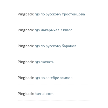
Pingback:
гдз по русскому тростенцова
Pingback:
гдз макарычев 7 класс
Pingback:
гдз по русскому баранов
Pingback:
гдз скачать
Pingback:
гдз по алгебре алимов
Pingback:
4serial.com