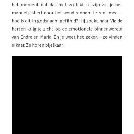
het moment dat dat niet zo lijkt te zijn zie je het
mannetjeshert door het woud rennen. Je rent mee…
hoe is dit in godsnaam gefilmd? Hij zoekt haar. Via de
herten krijg je zicht op de emotionele binnenwereld
van Endre en Maria. En je weet het zeker… ze vinden
elkaar. Ze horen bijelkaar.