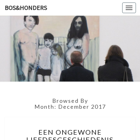
BOS&HONDERS
Toggl
navig
BOS&HO
Kunstlog
Browsed By
Month: December 2017
E
EEN ONGEWONE
E
LIEFDESGESCHIEDENIS
N