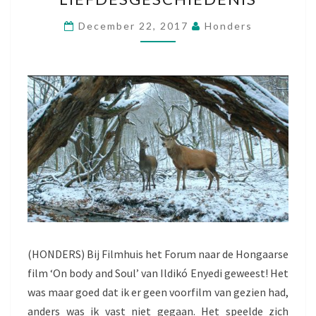
O
December 22, 2017
Honders
N
G
E
W
O
N
E
L
I
E
F
D
E
S
G
(HONDERS) Bij Filmhuis het Forum naar de Hongaarse
E
film ‘On body and Soul’ van Ildikó Enyedi geweest! Het
S
was maar goed dat ik er geen voorfilm van gezien had,
C
H
anders was ik vast niet gegaan. Het speelde zich