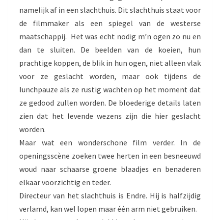
I
namelijk af in een slachthuis. Dit slachthuis staat voor
E
de filmmaker als een spiegel van de westerse
D
maatschappij. Het was echt nodig m’n ogen zo nu en
E
N
dan te sluiten. De beelden van de koeien, hun
I
prachtige koppen, de blik in hun ogen, niet alleen vlak
S
voor ze geslacht worden, maar ook tijdens de
lunchpauze als ze rustig wachten op het moment dat
ze gedood zullen worden. De bloederige details laten
zien dat het levende wezens zijn die hier geslacht
worden.
Maar wat een wonderschone film verder. In de
openingsscène zoeken twee herten in een besneeuwd
woud naar schaarse groene blaadjes en benaderen
elkaar voorzichtig en teder.
Directeur van het slachthuis is Endre. Hij is halfzijdig
verlamd, kan wel lopen maar één arm niet gebruiken.