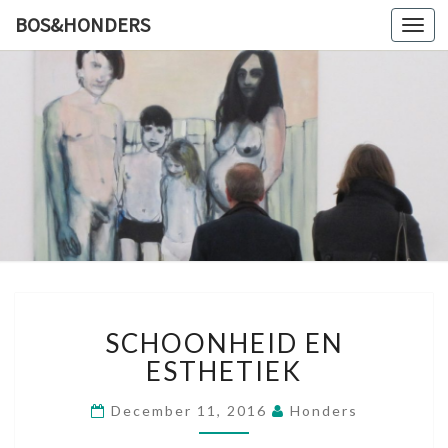
BOS&HONDERS
Toggl
navig
BOS&HO
Kunstlog
S
SCHOONHEID EN
C
H
ESTHETIEK
O
O
December 11, 2016
Honders
N