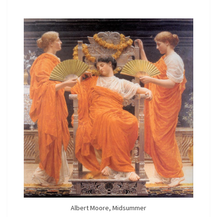
H
E
I
D
E
N
E
S
T
H
E
T
I
E
K
Albert Moore, Midsummer