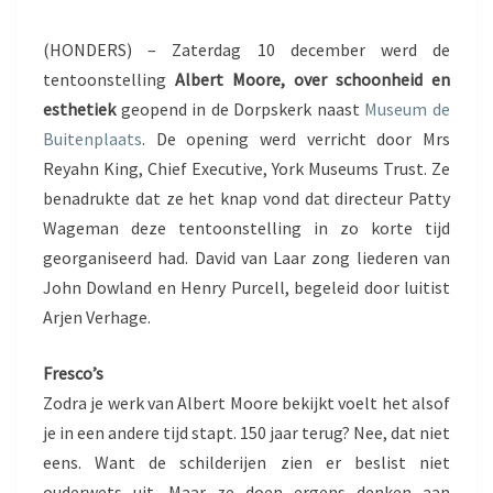
(HONDERS) – Zaterdag 10 december werd de
tentoonstelling
Albert Moore, over schoonheid en
esthetiek
geopend in de Dorpskerk naast
Museum de
Buitenplaats
. De opening werd verricht door Mrs
Reyahn King, Chief Executive, York Museums Trust. Ze
benadrukte dat ze het knap vond dat directeur Patty
Wageman deze tentoonstelling in zo korte tijd
georganiseerd had. David van Laar zong liederen van
John Dowland en Henry Purcell, begeleid door luitist
Arjen Verhage.
Fresco’s
Zodra je werk van Albert Moore bekijkt voelt het alsof
je in een andere tijd stapt. 150 jaar terug? Nee, dat niet
eens. Want de schilderijen zien er beslist niet
ouderwets uit. Maar ze doen ergens denken aan