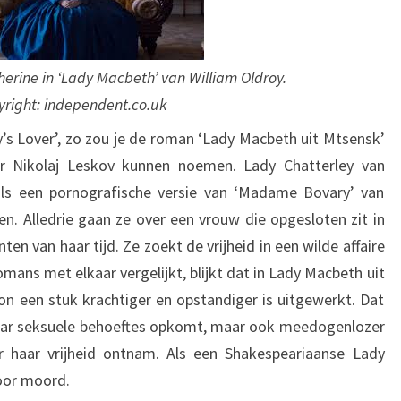
D
E
V
R
erine in ‘Lady Macbeth’ van William Oldroy.
I
right: independent.co.uk
J
H
s Lover’, zo zou je de roman ‘Lady Macbeth uit Mtsensk’
E
er Nikolaj Leskov kunnen noemen. Lady Chatterley van
I
ls een pornografische versie van ‘Madame Bovary’ van
D
. Alledrie gaan ze over een vrouw die opgesloten zit in
n van haar tijd. Ze zoekt de vrijheid in een wilde affaire
mans met elkaar vergelijkt, blijkt dat in Lady Macbeth uit
n een stuk krachtiger en opstandiger is uitgewerkt. Dat
r haar seksuele behoeftes opkomt, maar ook meedogenlozer
 haar vrijheid ontnam. Als een Shakespeariaanse Lady
voor moord.