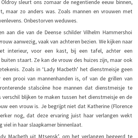
m Oldroy sleurt ons zomaar de negentiende eeuw binnen,
 ligt, maar zo anders was. Zoals mannen en vrouwen met
wenlevens. Onbestorven weduwes.
ken aan die van de Deense schilder Vilhelm Hammershoi
 vrouw aanwezig, vaak van achteren bezien. We kijken naar
t interieur, voor een kast, bij een tafel, achter een
buiten staart. Ze kan de vrouw des huizes zijn, maar ook
tekenis. Zoals in ‘Lady Macbeth’ het dienstmeisje geen
r een prooi van mannenhanden is, of van de grillen van
ronterende stalscène hoe mannen dat dienstmeisje te
 verschil blijken te maken tussen het dienstmeisje en de
 een vrouw is. Je begrijpt niet dat Katherine (Florence
terker nog, dat deze ervaring juist haar verlangen wekt
g viel in haar slaapkamer binnenlaat.
ady Macbeth uit Mtsensk’, om het verlangen begeerd te