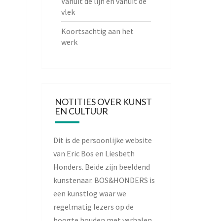
Vanuit de lijn en vanuit de
vlek
Koortsachtig aan het
werk
NOTITIES OVER KUNST
EN CULTUUR
Dit is de persoonlijke website
van Eric Bos en Liesbeth
Honders. Beide zijn beeldend
kunstenaar. BOS&HONDERS is
een kunstlog waar we
regelmatig lezers op de
hoogte houden met verhalen