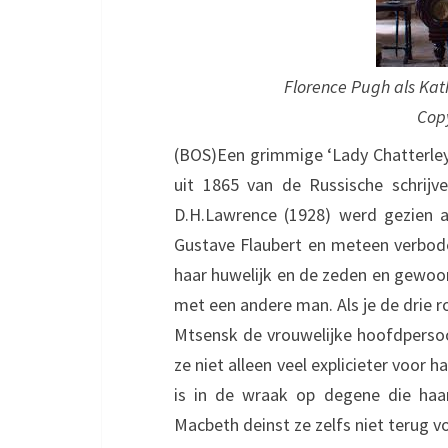
Florence Pugh als Kath
Copy
(BOS)Een grimmige ‘Lady Chatterley’
uit 1865 van de Russische schrijv
D.H.Lawrence (1928) werd gezien a
Gustave Flaubert en meteen verboden
haar huwelijk en de zeden en gewoonte
met een andere man. Als je de drie ro
Mtsensk de vrouwelijke hoofdpersoo
ze niet alleen veel explicieter voo
is in de wraak op degene die haar
Macbeth deinst ze zelfs niet terug 