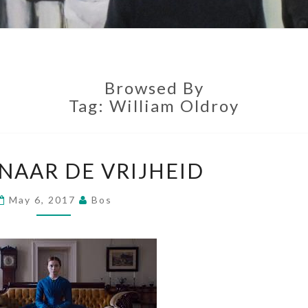
Browsed By
Tag: William Oldroy
D
NAAR DE VRIJHEID
E
W
May 6, 2017
Bos
E
G
N
A
A
R