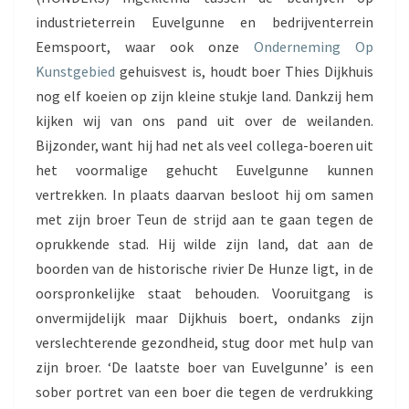
N
industrieterrein Euvelgunne en bedrijventerrein
N
Eemspoort, waar ook onze
Onderneming Op
I
N
Kunstgebied
gehuisvest is, houdt boer Thies Dijkhuis
G
nog elf koeien op zijn kleine stukje land. Dankzij hem
kijken wij van ons pand uit over de weilanden.
Bijzonder, want hij had net als veel collega-boeren uit
het voormalige gehucht Euvelgunne kunnen
vertrekken. In plaats daarvan besloot hij om samen
met zijn broer Teun de strijd aan te gaan tegen de
oprukkende stad. Hij wilde zijn land, dat aan de
boorden van de historische rivier De Hunze ligt, in de
oorspronkelijke staat behouden. Vooruitgang is
onvermijdelijk maar Dijkhuis boert, ondanks zijn
verslechterende gezondheid, stug door met hulp van
zijn broer. ‘De laatste boer van Euvelgunne’ is een
sober portret van een boer die tegen de verdrukking