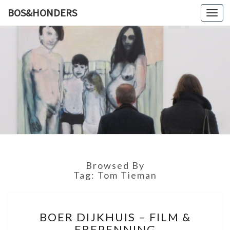
BOS&HONDERS
Toggl
navig
BOS&HO
Kunstlog
Browsed By
Tag: Tom Tieman
B
BOER DIJKHUIS – FILM &
O
EREPENNING
E