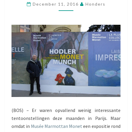
December 11, 2016
Honders
L
E
R
,
M
O
N
E
T
E
N
M
U
N
C
H
(BOS) – Er waren opvallend weinig interessante
tentoonstellingen deze maanden in Parijs. Maar
omdat in
Musée Marmottan Monet
een expositie rond