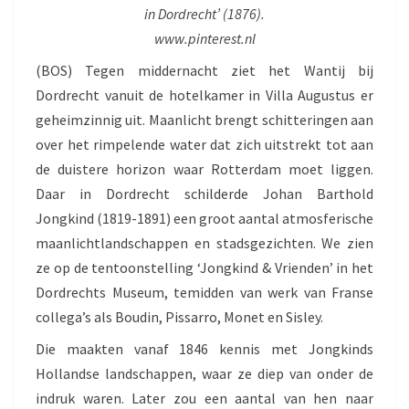
N
in Dordrecht’ (1876).
G
www.pinterest.nl
K
(BOS) Tegen middernacht ziet het Wantij bij
I
N
Dordrecht vanuit de hotelkamer in Villa Augustus er
D
geheimzinnig uit. Maanlicht brengt schitteringen aan
&
over het rimpelende water dat zich uitstrekt tot aan
V
de duistere horizon waar Rotterdam moet liggen.
R
I
Daar in Dordrecht schilderde Johan Barthold
E
Jongkind (1819-1891) een groot aantal atmosferische
N
maanlichtlandschappen en stadsgezichten. We zien
D
ze op de tentoonstelling ‘Jongkind & Vrienden’ in het
E
N
Dordrechts Museum, temidden van werk van Franse
collega’s als Boudin, Pissarro, Monet en Sisley.
Die maakten vanaf 1846 kennis met Jongkinds
Hollandse landschappen, waar ze diep van onder de
indruk waren. Later zou een aantal van hen naar