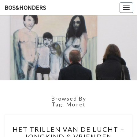
BOS&HONDERS
Toggl
navig
BOS&HO
Kunstlog
Browsed By
Tag: Monet
H
HET TRILLEN VAN DE LUCHT –
E
JONGKIND & VRIENDEN
T