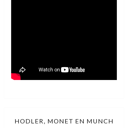
H
HODLER, MONET EN MUNCH
O
D