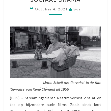
R
October 4, 2021
Bos
V
A
I
S
E
’
,
E
E
N
F
A
S
C
Maria Schell als ‘Gervaise’ in de film
I
‘Gervaise’ van René Clément uit 1956
N
E
(BOS) – Streamingsdienst Netflix verrast ons af en
R
toe op bijzondere oude films. Zoals sinds kort
E