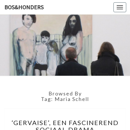
BOS&HONDERS
Toggl
navig
BOS&HO
Kunstlog
Browsed By
Tag: Maria Schell
‘
‘GERVAISE’, EEN FASCINEREND
G
SOCIAAL DRAMA
E