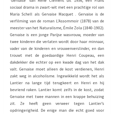
‘Gervaise’ van René Clément uit 1956, een Frans
N
sociaal drama in zwart-wit met een prachtige rol van
D
Maria Schell als Gervaise Macquet . Gervaise is de
S
O
verfilming van de roman L’Assommoir (1878) van de
C
meester van het Naturalisme, Émile Zola (1840-1902).
I
Gervaise is een jonge Parijse wasvrouw, moeder van
A
twee kinderen die verlaten wordt door haar minnaar,
A
L
vader van de kinderen en vrouwenverslinder, en dan
D
trouwt met de goedaardige Henri Coupeau, een
R
dakdekker die echter op een kwade dag van het dak
A
valt. Gervaise moet alleen de kost verdienen, Henri
M
A
zakt weg in alcoholisme. Ingewikkeld wordt het als
Lantier na lange tijd terugkeert en Henri en hij
bevriend raken. Lantier komt zelfs in de kost, zodat
Gervaise met twee mannen in een krappe behuizing
zit. Ze heeft geen verweer tegen Lantier’s
opdringerigheid. De enige man die echt goed voor