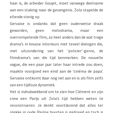
haar is, de arbeider Goujet, moet vanwege deelname
aan een staking naar de gevangenis. Zola stapelde de
ellende stevig op.
Gervaise is ondanks dat geen ouderwetse draak
geworden, geen melodrama, maar een
overrompelende film, zo heel anders dan de wat trage
drama’s in knusse interieurs met teveel dialogen die,
met uitzondering van het ‘policier’-genre, de
filmdrama’s van die tijd kenmerken. De nouvelle
vague, die een paar jaar later haar intrede zou doen,
maakte voorgoed een eind aan de ‘cinéma de papa’.
Gervaise ontkomt daar nog net aan en is als film zelfs
van een tijdloze dynamiek.
Het is indrukwekkend om te zien hoe Clément en zijn
crew een Parijs uit Zola’s tijd hebben weten te
reconstrueren. Je denkt voortdurend dat alles ter
plekke in oude Parijse buurten is gedraaid en toch is