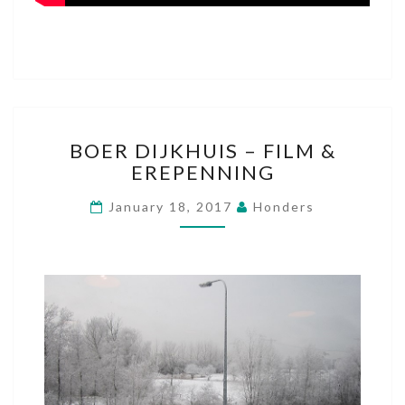
B
BOER DIJKHUIS – FILM &
O
EREPENNING
E
R
January 18, 2017
Honders
D
I
J
K
H
U
I
S
–
F