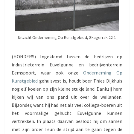
I
L
M
&
E
R
Uitzicht Onderneming Op Kunstgebied, Skagerrak 22-1
E
P
E
(HONDERS) Ingeklemd tussen de bedrijven op
N
industrieterrein Euvelgunne en bedrijventerrein
N
Eemspoort, waar ook onze
Onderneming Op
I
N
Kunstgebied
gehuisvest is, houdt boer Thies Dijkhuis
G
nog elf koeien op zijn kleine stukje land. Dankzij hem
kijken wij van ons pand uit over de weilanden.
Bijzonder, want hij had net als veel collega-boeren uit
het voormalige gehucht Euvelgunne kunnen
vertrekken. In plaats daarvan besloot hij om samen
met zijn broer Teun de strijd aan te gaan tegen de