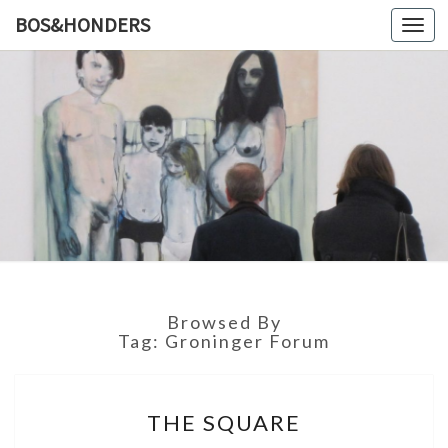
BOS&HONDERS
Toggl
navig
BOS&HO
Kunstlog
Browsed By
Tag: Groninger Forum
T
THE SQUARE
H
E