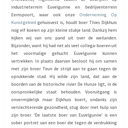
N
industrieterrein Euvelgunne en bedrijventerrein
N
Eemspoort, waar ook onze
Onderneming Op
I
N
Kunstgebied
gehuisvest is, houdt boer Thies Dijkhuis
G
nog elf koeien op zijn kleine stukje land. Dankzij hem
kijken wij van ons pand uit over de weilanden.
Bijzonder, want hij had net als veel collega-boeren uit
het voormalige gehucht Euvelgunne kunnen
vertrekken. In plaats daarvan besloot hij om samen
met zijn broer Teun de strijd aan te gaan tegen de
oprukkende stad. Hij wilde zijn land, dat aan de
boorden van de historische rivier De Hunze ligt, in de
oorspronkelijke staat behouden. Vooruitgang is
onvermijdelijk maar Dijkhuis boert, ondanks zijn
verslechterende gezondheid, stug door met hulp van
zijn broer. ‘De laatste boer van Euvelgunne’ is een
sober portret van een boer die tegen de verdrukking