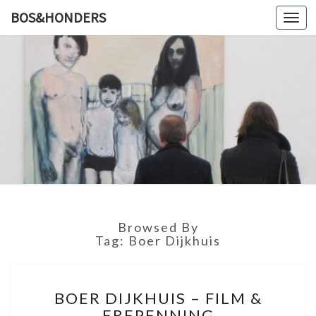
BOS&HONDERS
Toggl
navig
BOS&HO
Kunstlog
Browsed By
Tag: Boer Dijkhuis
B
BOER DIJKHUIS – FILM &
O
EREPENNING
E